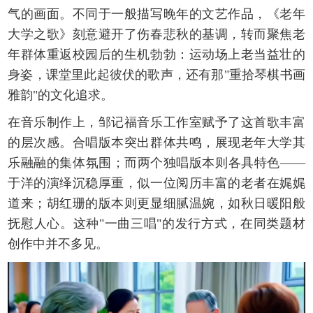
气的画面。不同于一般描写晚年的文艺作品，《老年
大学之歌》刻意避开了伤春悲秋的基调，转而聚焦老
年群体重返校园后的生机勃勃：运动场上老当益壮的
身姿，课堂里此起彼伏的歌声，还有那"重拾琴棋书画
雅韵"的文化追求。
在音乐制作上，邹记福音乐工作室赋予了这首歌丰富
的层次感。合唱版本突出群体共鸣，展现老年大学其
乐融融的集体氛围；而两个独唱版本则各具特色——
于洋的演绎沉稳厚重，似一位阅历丰富的老者在娓娓
道来；胡红珊的版本则更显细腻温婉，如秋日暖阳般
抚慰人心。这种"一曲三唱"的发行方式，在同类题材
创作中并不多见。