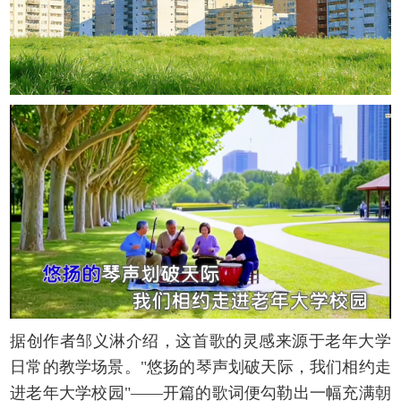
据创作者邹义淋介绍，这首歌的灵感来源于老年大学
日常的教学场景。"悠扬的琴声划破天际，我们相约走
进老年大学校园"——开篇的歌词便勾勒出一幅充满朝