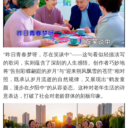
"昨日青春梦呀，尽在笑谈中"——这句看似轻描淡写
的歌词，实则蕴含了深刻的人生感悟。创作者巧妙地
将"告别彩蝶翩跹的岁月"与"迎来朔风飘雪的苍茫"相对
照，既承认岁月流逝的自然规律，又展现出"鹤发童
颜，漫步在夕阳中"的从容姿态。这种对老年生活的诗
意表达，打破了社会对老龄群体的刻板印象。